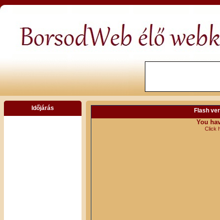
Időjárás
Flash ver
You hav
Click 